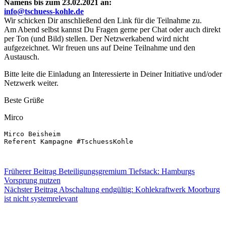
Namens bis zum 23.02.2021 an:
info@tschuess-kohle.de
Wir schicken Dir anschließend den Link für die Teilnahme zu.
Am Abend selbst kannst Du Fragen gerne per Chat oder auch direkt
per Ton (und Bild) stellen. Der Netzwerkabend wird nicht
aufgezeichnet. Wir freuen uns auf Deine Teilnahme und den
Austausch.
Bitte leite die Einladung an Interessierte in Deiner Initiative und/oder
Netzwerk weiter.
Beste Grüße
Mirco
Mirco Beisheim

Referent Kampagne #TschuessKohle

Skip
Beitragsnavigation
Früherer Beitrag
Beteiligungsgremium Tiefstack: Hamburgs
back
Vorsprung nutzen
to
Nächster Beitrag
Abschaltung endgültig: Kohlekraftwerk Moorburg
main
ist nicht systemrelevant
navigation