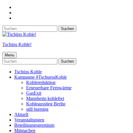
Weiter
zur
Weiter
Hauptnavigation
zum
Weiter
Hauptinhalt
zur
Suchen
Fußzeile
nach:
Tschüss Kohle!
Menu
Suchen
nach:
Tschüss Kohle
Kampagne #TschuessKohle
Kohlereduktion
Erneuerbare Fernwärme
GasExit
Mannheim kohlefrei
Kohleausstieg Berlin
still burning
Aktuell
Veranstaltungen
Beteiligungsgremium
Mitmachen